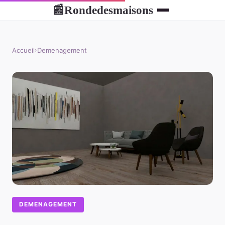
Rondedesmaisons
📰
Accueil
›
Demenagement
DEMENAGEMENT