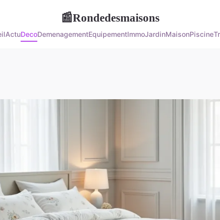
Rondedesmaisons
📰
il
Actu
Deco
Demenagement
Equipement
Immo
Jardin
Maison
Piscine
T