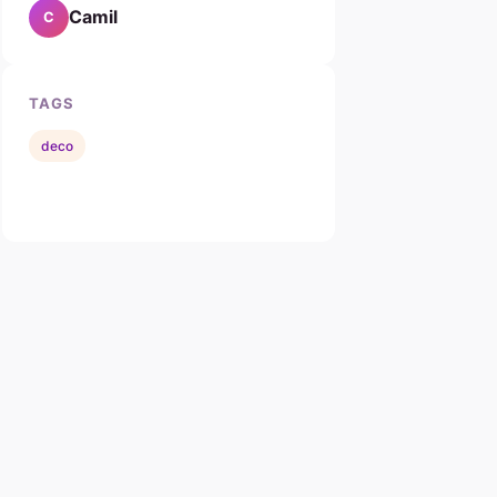
Camil
C
TAGS
deco