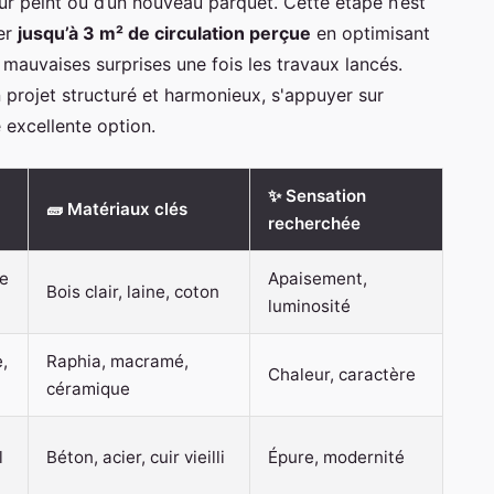
 mur peint ou d’un nouveau parquet. Cette étape n’est
ner
jusqu’à 3 m² de circulation perçue
en optimisant
es mauvaises surprises une fois les travaux lancés.
 projet structuré et harmonieux, s'appuyer sur
 excellente option.
✨ Sensation
🧱 Matériaux clés
recherchée
de
Apaisement,
Bois clair, laine, coton
luminosité
,
Raphia, macramé,
Chaleur, caractère
céramique
l
Béton, acier, cuir vieilli
Épure, modernité