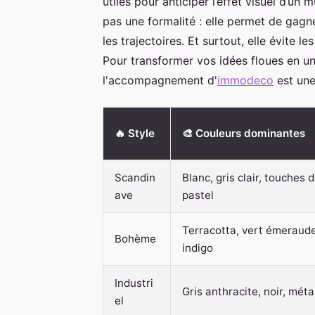
utiles pour anticiper l’effet visuel d’un
pas une formalité : elle permet de gag
les trajectoires. Et surtout, elle évite l
Pour transformer vos idées floues en un
l'accompagnement d'
immodeco
est une
🔥 Style
🎨 Couleurs dominantes
Scandin
Blanc, gris clair, touches 
ave
pastel
Terracotta, vert émeraude
Bohème
indigo
Industri
Gris anthracite, noir, méta
el