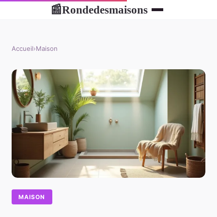
Rondedesmaisons
📰
Accueil
›
Maison
MAISON